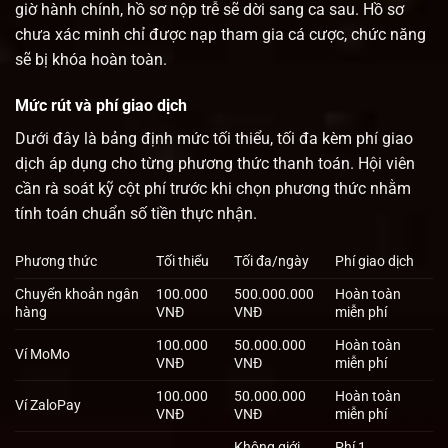
giờ hành chính, hồ sơ nộp trễ sẽ dời sang ca sau. Hồ sơ
chưa xác minh chỉ được nạp tham gia cá cược, chức năng
sẽ bị khóa hoàn toàn.
Mức rút và phí giao dịch
Dưới đây là bảng định mức tối thiểu, tối đa kèm phí giao
dịch áp dụng cho từng phương thức thanh toán. Hội viên
cần rà soát kỹ cột phí trước khi chọn phương thức nhằm
tính toán chuẩn số tiền thực nhận.
Phương thức
Tối thiểu
Tối đa/ngày
Phí giao dịch
Chuyển khoản ngân
100.000
500.000.000
Hoàn toàn
hàng
VNĐ
VNĐ
miễn phí
100.000
50.000.000
Hoàn toàn
Ví MoMo
VNĐ
VNĐ
miễn phí
100.000
50.000.000
Hoàn toàn
Ví ZaloPay
VNĐ
VNĐ
miễn phí
Không giới
Phí 1