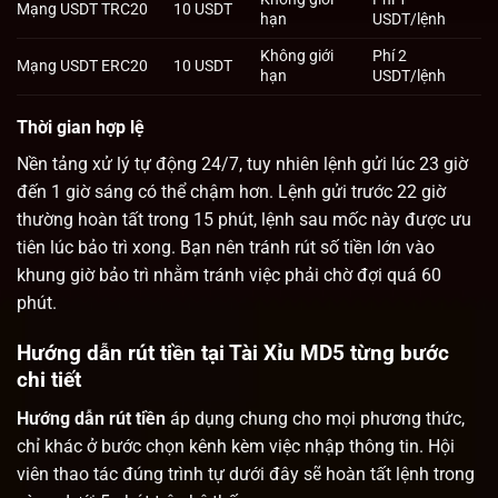
Mạng USDT TRC20
10 USDT
hạn
USDT/lệnh
Không giới
Phí 2
Mạng USDT ERC20
10 USDT
hạn
USDT/lệnh
Thời gian hợp lệ
Nền tảng xử lý tự động 24/7, tuy nhiên lệnh gửi lúc 23 giờ
đến 1 giờ sáng có thể chậm hơn. Lệnh gửi trước 22 giờ
thường hoàn tất trong 15 phút, lệnh sau mốc này được ưu
tiên lúc bảo trì xong. Bạn nên tránh rút số tiền lớn vào
khung giờ bảo trì nhằm tránh việc phải chờ đợi quá 60
phút.
Hướng dẫn rút tiền tại Tài Xỉu MD5 từng bước
chi tiết
Hướng dẫn rút tiền
áp dụng chung cho mọi phương thức,
chỉ khác ở bước chọn kênh kèm việc nhập thông tin. Hội
viên thao tác đúng trình tự dưới đây sẽ hoàn tất lệnh trong