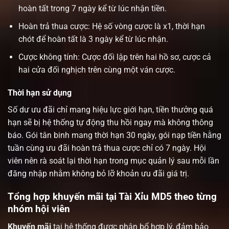
hoàn tất trong 7 ngày kể từ lúc nhận tiền.
Hoàn trả thua cược: Hệ số vòng cược là x1, thời hạn
chót để hoàn tất là 3 ngày kể từ lúc nhận.
Cược không tính: Cược đối lập trên hai hồ sơ, cược cả
hai cửa đối nghịch trên cùng một ván cược.
Thời hạn sử dụng
Số dư ưu đãi chỉ mang hiệu lực giới hạn, tiền thưởng quá
hạn sẽ bị hệ thống tự động thu hồi ngay mà không thông
báo. Gói tân binh mang thời hạn 30 ngày, gói nạp tiền hằng
tuần cùng ưu đãi hoàn trả thua cược chỉ có 7 ngày. Hội
viên nên rà soát lại thời hạn trong mục quản lý sau mỗi lần
đăng nhập nhằm không bỏ lỡ khoản ưu đãi giá trị.
Tổng hợp khuyến mãi tại Tài Xỉu MD5 theo từng
nhóm hội viên
Khuyến mãi
tại hệ thống được phân bổ hợp lý, đảm bảo