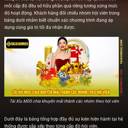
mỗi cấp độ đều sở hữu phần quà riêng tương xứng mức
độ hoạt động. Khách hàng đối chiếu nhóm hội viên trong
bảng dưới nhằm biết chuẩn xác chương trình đang áp
dụng cùng giá trị tối đa nhận được.
Tài Xỉu MD5 chia khuyến mãi thành các nhóm theo hội viên
Dưới đây là bảng tổng hợp đầy đủ sự kiện hiện hành tại hệ
thống được sắp xếp theo từng cấp độ hội viên.