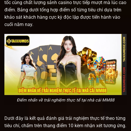
tốc cùng chất lượng sảnh casino trực tiếp mượt mà lúc cao
điểm. Bảng dưới tổng hợp điểm số từng tiêu chí dựa trên
khảo sát khách hàng cực kỳ độc lập được tiến hành vào
cuối năm nay.
Điểm nhấn về trải nghiệm thực tế tại nhà cái MM88
Dưới đây là kết quả đánh giá trải nghiệm thực tế theo từng
tiêu chí, chấm trên thang điểm 10 kèm nhận xét tương ứng.