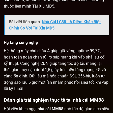
thuộc liên minh Tài Xỉu MD5.
Bài viết liên quan
Nhà Cái LC88 - 6 Điểm Khác Biệt
Chính So Với Tài Xỉu MD5
Hạ tầng công nghệ
Hệ thống máy chủ châu Á giúp giữ vững uptime 99,7%,
hoàn toàn ngăn chặn rủi ro sập mạng khi vấp phải sự cố
kỹ thuật. Công nghệ CDN giúp tăng tốc độ tải, mang lại
thời gian truy cập dưới 1,5 giây trên nền tảng mạng 4G vô
cùng ổn định. Dữ liệu mã hóa chuẩn SSL 256-bit, luôn tự
động sao lưu 6 giờ một lần nhằm phục hồi siêu tốc khi vấp
lỗi kỹ thuật.
Đánh giá trải nghiệm thực tế tại nhà cái MM88
Hội viên khen ngợi
nhà cái MM88
nhờ tốc độ giao dịch siêu