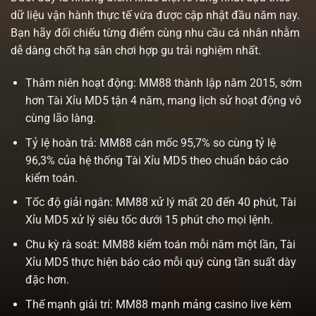
dữ liệu vận hành thực tế vừa được cập nhật đầu năm nay.
Bạn hãy đối chiếu từng điểm cùng nhu cầu cá nhân nhằm
dễ dàng chốt hạ sân chơi hợp gu trải nghiệm nhất.
Thâm niên hoạt động: MM88 thành lập năm 2015, sớm
hơn Tài Xỉu MD5 tận 4 năm, mang lịch sử hoạt động vô
cùng lão làng.
Tỷ lệ hoàn trả: MM88 cán mốc 95,7% so cùng tỷ lệ
96,3% của hệ thống Tài Xỉu MD5 theo chuẩn báo cáo
kiểm toán.
Tốc độ giải ngân: MM88 xử lý mất 20 đến 40 phút, Tài
Xỉu MD5 xử lý siêu tốc dưới 15 phút cho mọi lệnh.
Chu kỳ rà soát: MM88 kiểm toán mỗi năm một lần, Tài
Xỉu MD5 thực hiện báo cáo mỗi quý cùng tần suất dày
đặc hơn.
Thế mạnh giải trí: MM88 mạnh mảng casino live kèm