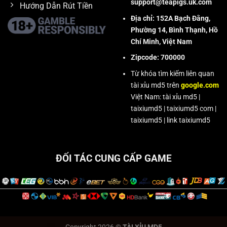
support@teapigs.uk.com
Hướng Dẫn Rút Tiền
Địa chỉ: 152A Bạch Đằng,
Phường 14, Bình Thạnh, Hồ
Chí Minh, Việt Nam
Zipcode: 700000
Từ khóa tìm kiếm liên quan
tài xỉu md5 trên
google.com
Việt Nam: tài xỉu md5 |
taixiumd5 | taixiumd5 com |
taixiumd5 | link taixiumd5
ĐỐI TÁC CUNG CẤP GAME